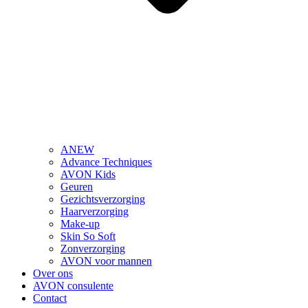
ANEW
Advance Techniques
AVON Kids
Geuren
Gezichtsverzorging
Haarverzorging
Make-up
Skin So Soft
Zonverzorging
AVON voor mannen
Over ons
AVON consulente
Contact