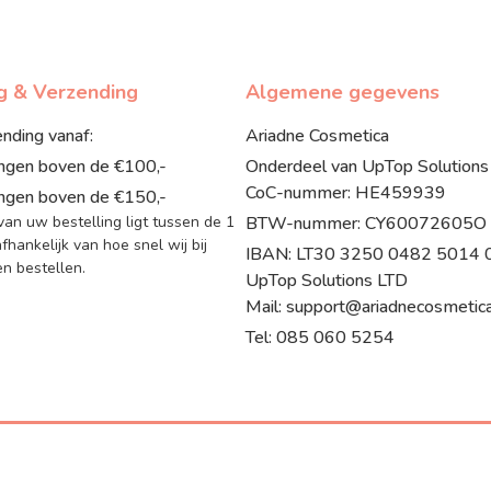
ng & Verzending
Algemene gegevens
ending vanaf:
Ariadne Cosmetica
ingen boven de €100,-
Onderdeel van UpTop Solutions
CoC-nummer: HE459939
ingen boven de €150,-
 van uw bestelling ligt tussen de 1
BTW-nummer: CY60072605O
fhankelijk van hoe snel wij bij
IBAN: LT30 3250 0482 5014 07
 bestellen.
UpTop Solutions LTD
Mail: support@ariadnecosmetica
Tel: 085 060 5254
© 2017 - 2026 Ariadne Cosmetica
Webdevelopment door Pixxels