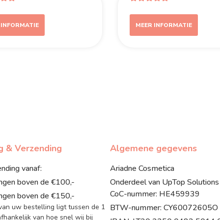
 INFORMATIE
MEER INFORMATIE
ng & Verzending
Algemene gegevens
ending vanaf:
Ariadne Cosmetica
ingen boven de €100,-
Onderdeel van UpTop Solutions
CoC-nummer: HE459939
ingen boven de €150,-
 van uw bestelling ligt tussen de 1
BTW-nummer: CY60072605O
fhankelijk van hoe snel wij bij