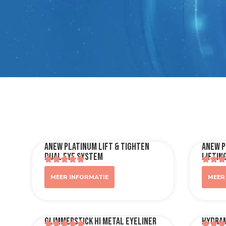
ANEW Platinum Lift & Tighten
ANEW P
Dual Eye System
Liftin
MEER INFORMATIE
MEER
Glimmerstick Hi Metal Eyeliner
Hydram