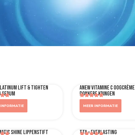
latinum Lift & Tighten
ANEW Vitamine C Oogcrème
g Serum
donkere kringen
 INFORMATIE
MEER INFORMATIE
atic Shine Lippenstift
TTA – Everlasting