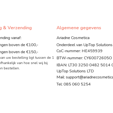
ng & Verzending
Algemene gegevens
ending vanaf:
Ariadne Cosmetica
ingen boven de €100,-
Onderdeel van UpTop Solutions
CoC-nummer: HE459939
ingen boven de €150,-
 van uw bestelling ligt tussen de 1
BTW-nummer: CY60072605O
fhankelijk van hoe snel wij bij
IBAN: LT30 3250 0482 5014 07
 bestellen.
UpTop Solutions LTD
Mail: support@ariadnecosmetica
Tel: 085 060 5254
© 2017 - 2026 Ariadne Cosmetica