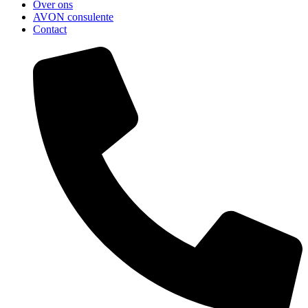
Over ons
AVON consulente
Contact