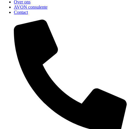
Over ons
AVON consulente
Contact