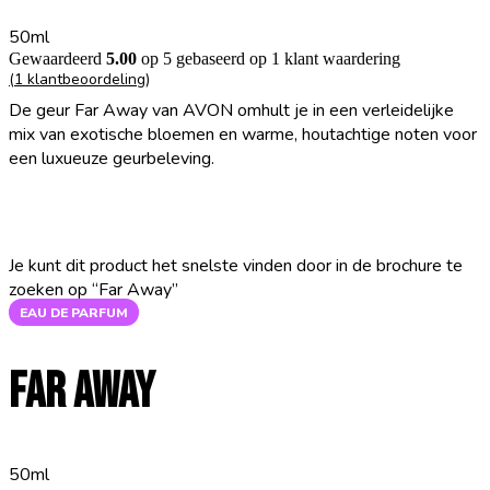
50ml
Gewaardeerd
5.00
op 5 gebaseerd op
1
klant waardering
(
1
klantbeoordeling)
De geur Far Away van AVON omhult je in een verleidelijke
mix van exotische bloemen en warme, houtachtige noten voor
een luxueuze geurbeleving.
VIA DE BROCHURE BESTELLEN
Je kunt dit product het snelste vinden door in de brochure te
zoeken op “Far Away”
EAU DE PARFUM
Far Away
50ml