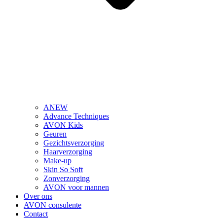
ANEW
Advance Techniques
AVON Kids
Geuren
Gezichtsverzorging
Haarverzorging
Make-up
Skin So Soft
Zonverzorging
AVON voor mannen
Over ons
AVON consulente
Contact