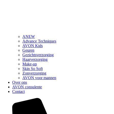
ANEW
Advance Techniques
AVON Kids
Geuren
Gezichtsverzorging
Haarverzorging
Make-up
Skin So Soft
Zonverzorging
AVON voor mannen
Over ons
AVON consulente
Contact